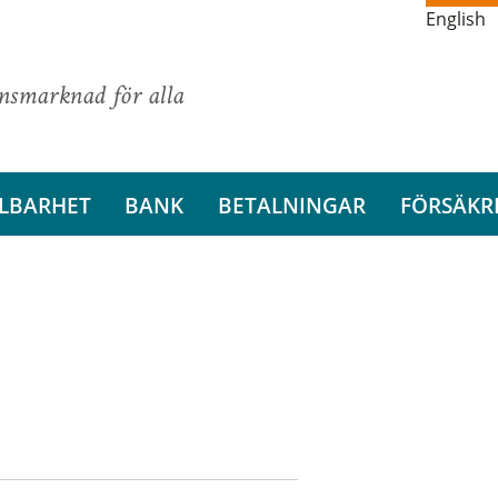
English
ansmarknad för alla
LBARHET
BANK
BETALNINGAR
FÖRSÄKR