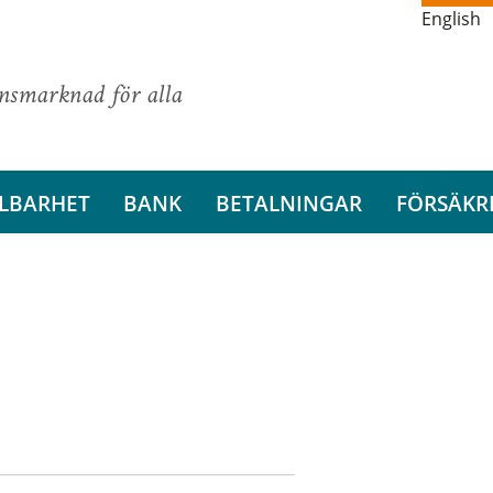
English
ansmarknad för alla
LBARHET
BANK
BETALNINGAR
FÖRSÄKR