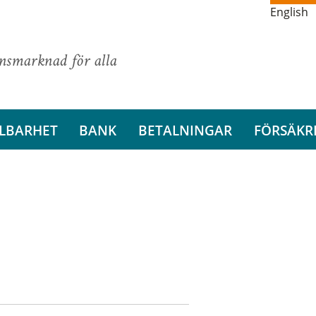
English
ansmarknad för alla
LBARHET
BANK
BETALNINGAR
FÖRSÄKR