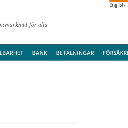
English
ansmarknad för alla
LBARHET
BANK
BETALNINGAR
FÖRSÄKR