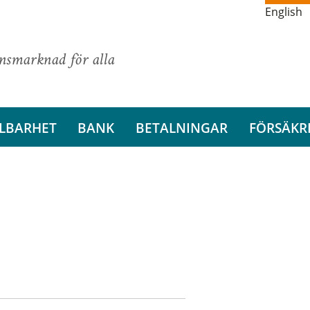
English
ansmarknad för alla
LBARHET
BANK
BETALNINGAR
FÖRSÄKR