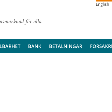
English
ansmarknad för alla
LBARHET
BANK
BETALNINGAR
FÖRSÄKR