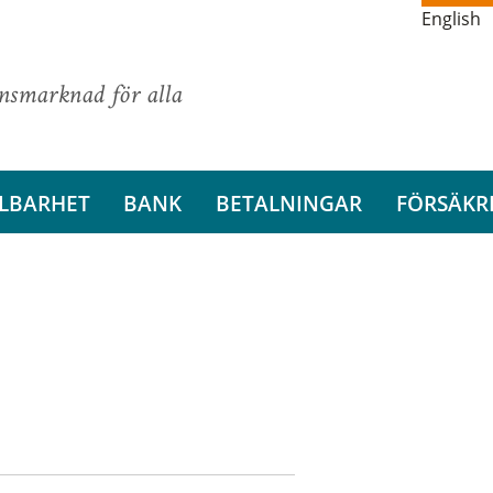
English
ansmarknad för alla
LBARHET
BANK
BETALNINGAR
FÖRSÄKR