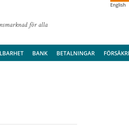
English
ansmarknad för alla
LBARHET
BANK
BETALNINGAR
FÖRSÄKR