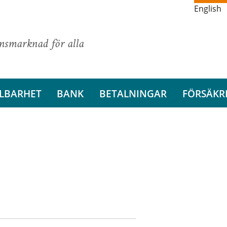
English
ansmarknad för alla
LBARHET
BANK
BETALNINGAR
FÖRSÄKR