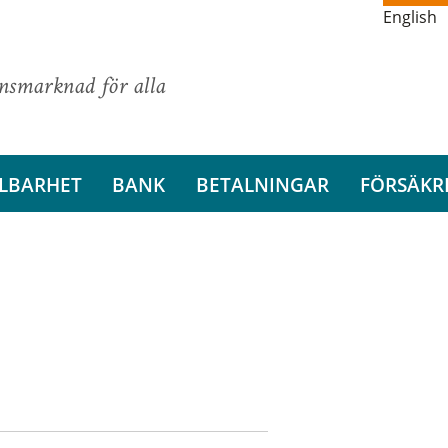
English
ansmarknad för alla
LBARHET
BANK
BETALNINGAR
FÖRSÄKR