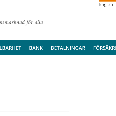
English
ansmarknad för alla
LBARHET
BANK
BETALNINGAR
FÖRSÄKR