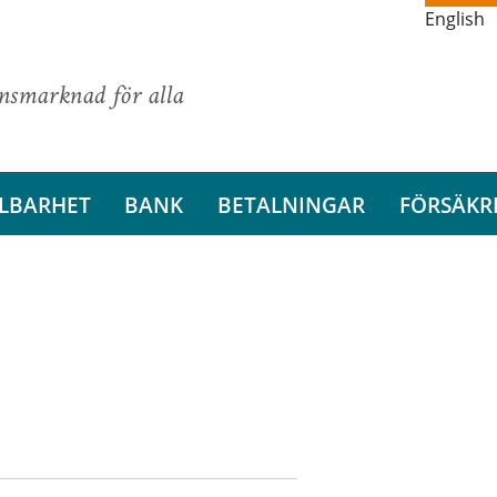
English
ansmarknad för alla
LBARHET
BANK
BETALNINGAR
FÖRSÄKR