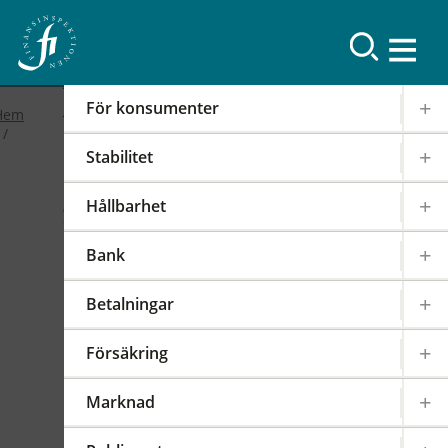
Resultat
För konsumenter
Hem
Stabilitet
2019
Hållbarhet
FI-forum: FI:s
Bank
internationella arbete
Betalningar
2019-02-19
|
IOSCO
PODD
EIOPA
Försäkring
Det internationella samarbetet har en stor
påverkan på regleringen och tillsynen av den
Marknad
svenska finansmarknaden. FI är därför aktivt i
över 100 internationella styrelser,