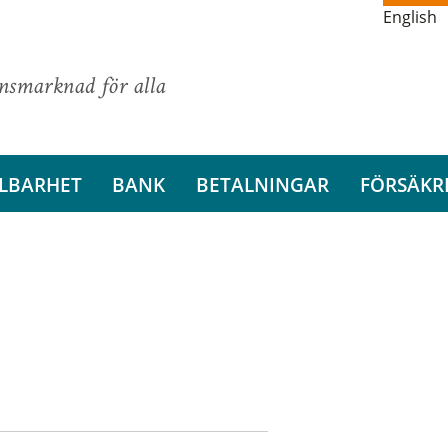
English
ansmarknad för alla
LBARHET
BANK
BETALNINGAR
FÖRSÄKR