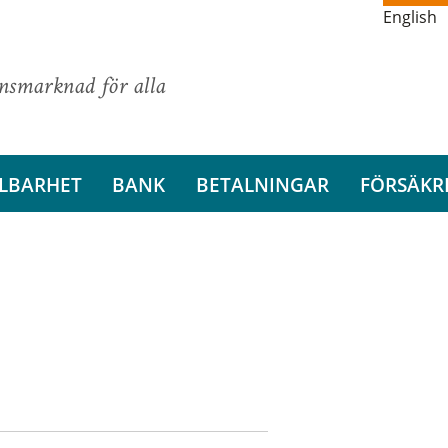
English
ansmarknad för alla
LBARHET
BANK
BETALNINGAR
FÖRSÄKR