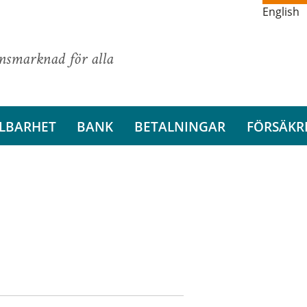
English
ansmarknad för alla
LBARHET
BANK
BETALNINGAR
FÖRSÄKR