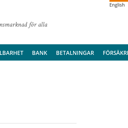
English
ansmarknad för alla
LBARHET
BANK
BETALNINGAR
FÖRSÄKR