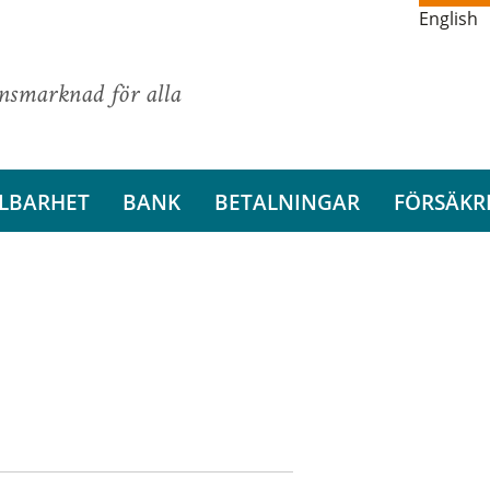
English
ansmarknad för alla
LBARHET
BANK
BETALNINGAR
FÖRSÄKR