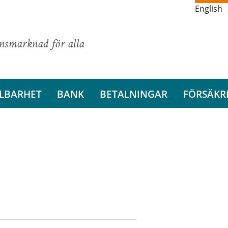
English
ansmarknad för alla
LBARHET
BANK
BETALNINGAR
FÖRSÄKR