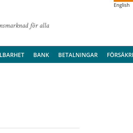
English
ansmarknad för alla
LBARHET
BANK
BETALNINGAR
FÖRSÄKR