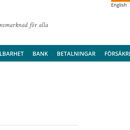
English
ansmarknad för alla
LBARHET
BANK
BETALNINGAR
FÖRSÄKR