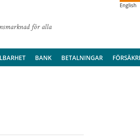
English
ansmarknad för alla
LBARHET
BANK
BETALNINGAR
FÖRSÄKR