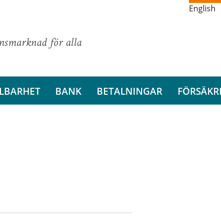
English
ansmarknad för alla
LBARHET
BANK
BETALNINGAR
FÖRSÄKR