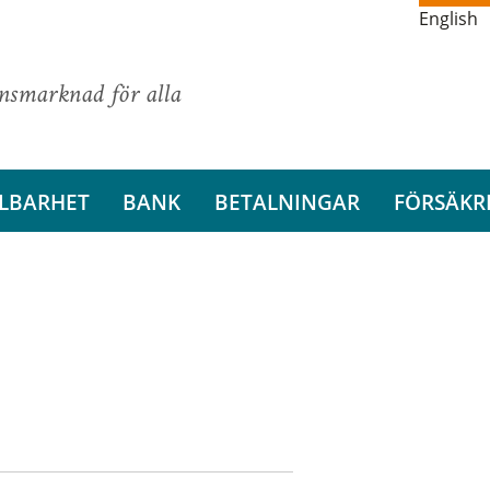
English
ansmarknad för alla
LBARHET
BANK
BETALNINGAR
FÖRSÄKR