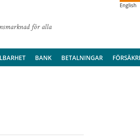
English
ansmarknad för alla
LBARHET
BANK
BETALNINGAR
FÖRSÄKR