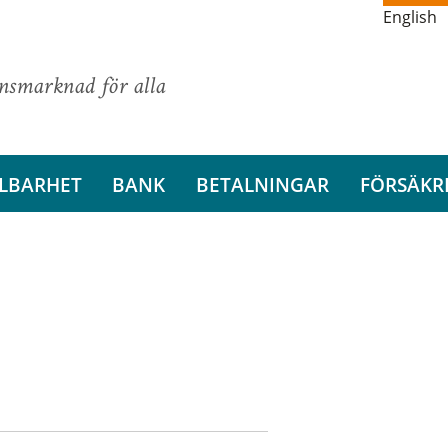
English
ansmarknad för alla
LBARHET
BANK
BETALNINGAR
FÖRSÄKR