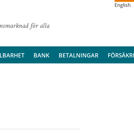
English
ansmarknad för alla
LBARHET
BANK
BETALNINGAR
FÖRSÄKR