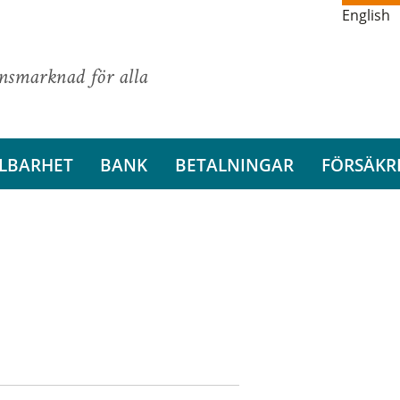
English
ansmarknad för alla
LBARHET
BANK
BETALNINGAR
FÖRSÄKR