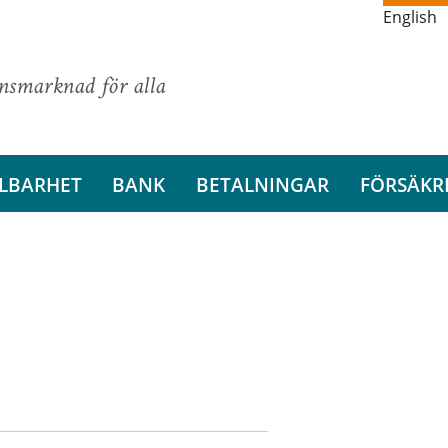
English
ansmarknad för alla
LBARHET
BANK
BETALNINGAR
FÖRSÄKR