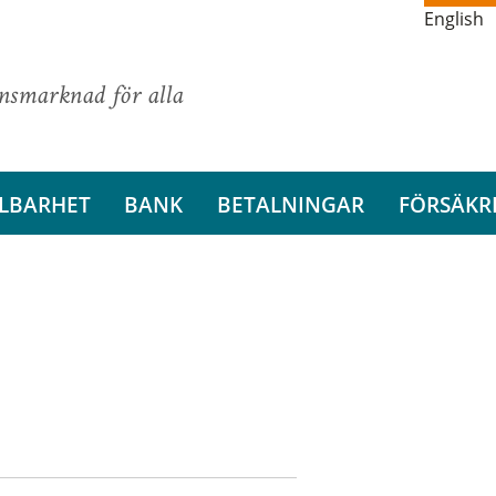
English
ansmarknad för alla
LBARHET
BANK
BETALNINGAR
FÖRSÄKR