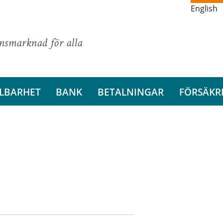
English
ansmarknad för alla
LBARHET
BANK
BETALNINGAR
FÖRSÄKR