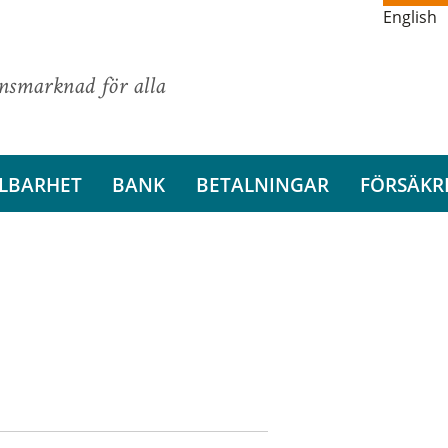
English
ansmarknad för alla
LBARHET
BANK
BETALNINGAR
FÖRSÄKR