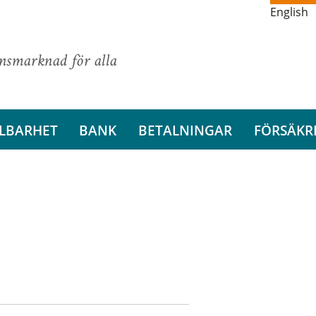
English
ansmarknad för alla
LBARHET
BANK
BETALNINGAR
FÖRSÄKR