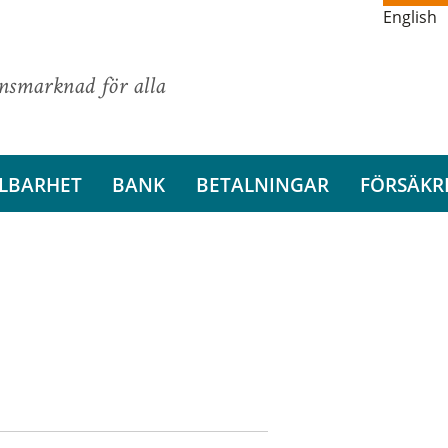
English
ansmarknad för alla
LBARHET
BANK
BETALNINGAR
FÖRSÄKR