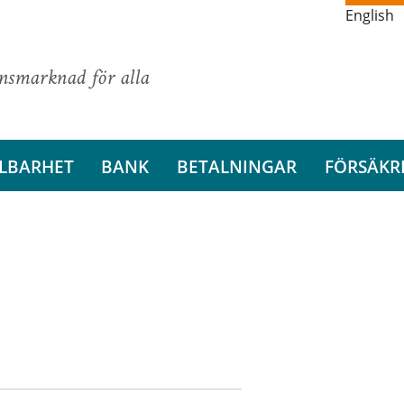
English
ansmarknad för alla
LBARHET
BANK
BETALNINGAR
FÖRSÄKR