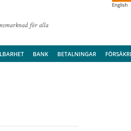
English
ansmarknad för alla
LBARHET
BANK
BETALNINGAR
FÖRSÄKR