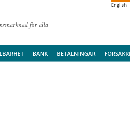
English
ansmarknad för alla
LBARHET
BANK
BETALNINGAR
FÖRSÄKR