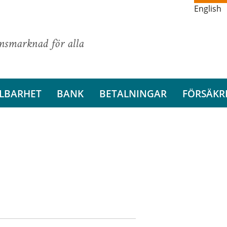
English
ansmarknad för alla
LBARHET
BANK
BETALNINGAR
FÖRSÄKR