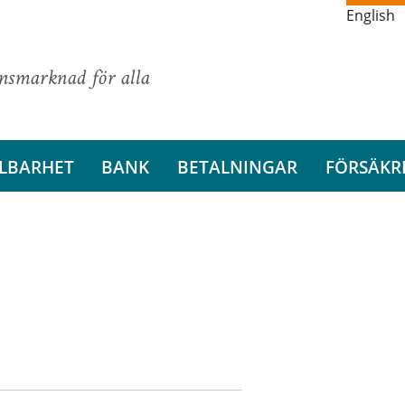
English
ansmarknad för alla
LBARHET
BANK
BETALNINGAR
FÖRSÄKR