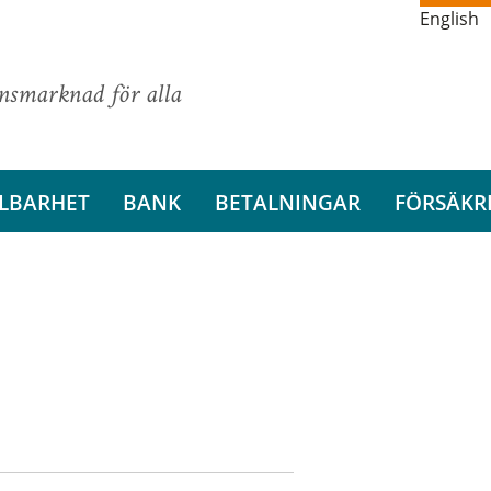
English
ansmarknad för alla
LBARHET
BANK
BETALNINGAR
FÖRSÄKR