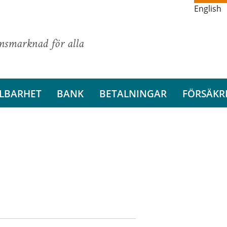
English
ansmarknad för alla
LBARHET
BANK
BETALNINGAR
FÖRSÄKR