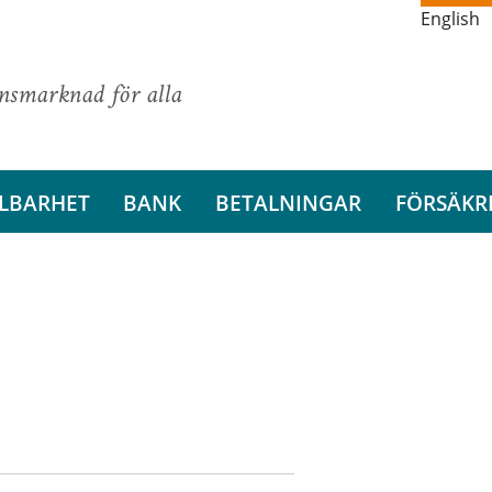
English
ansmarknad för alla
LBARHET
BANK
BETALNINGAR
FÖRSÄKR