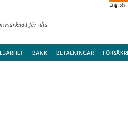
English
ansmarknad för alla
LBARHET
BANK
BETALNINGAR
FÖRSÄKR