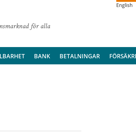
English
ansmarknad för alla
LBARHET
BANK
BETALNINGAR
FÖRSÄKR