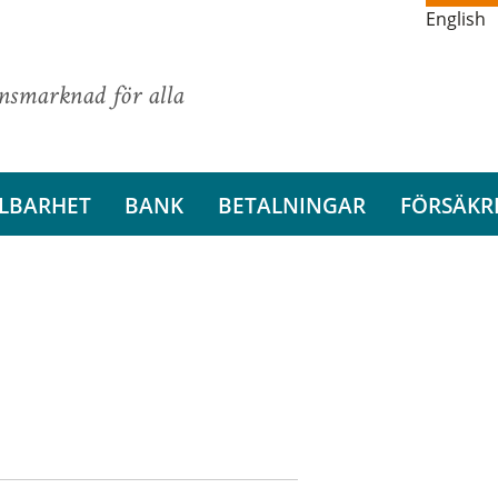
English
ansmarknad för alla
LBARHET
BANK
BETALNINGAR
FÖRSÄKR