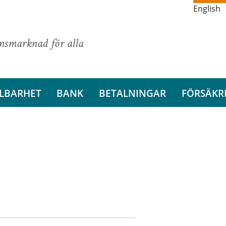
English
ansmarknad för alla
LBARHET
BANK
BETALNINGAR
FÖRSÄKR