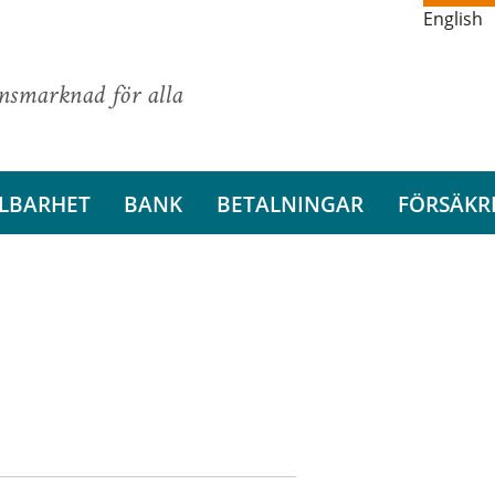
English
ansmarknad för alla
LBARHET
BANK
BETALNINGAR
FÖRSÄKR