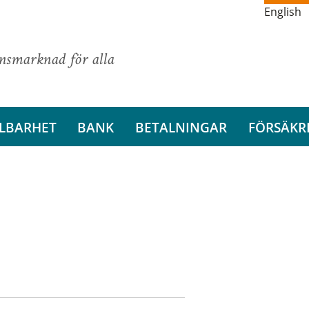
English
ansmarknad för alla
LBARHET
BANK
BETALNINGAR
FÖRSÄKR