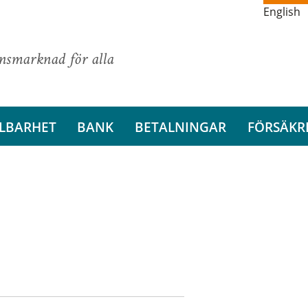
English
ansmarknad för alla
LBARHET
BANK
BETALNINGAR
FÖRSÄKR