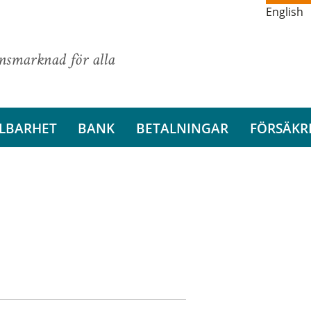
English
ansmarknad för alla
LBARHET
BANK
BETALNINGAR
FÖRSÄKR